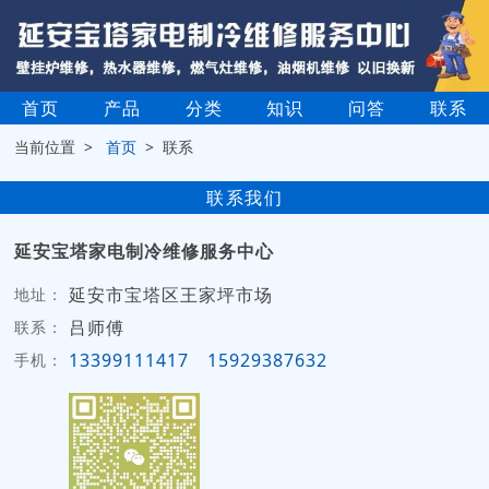
首页
产品
分类
知识
问答
联系
当前位置 >
首页
> 联系
联系我们
延安宝塔家电制冷维修服务中心
延安市宝塔区王家坪市场
地址：
吕师傅
联系：
13399111417
15929387632
手机：