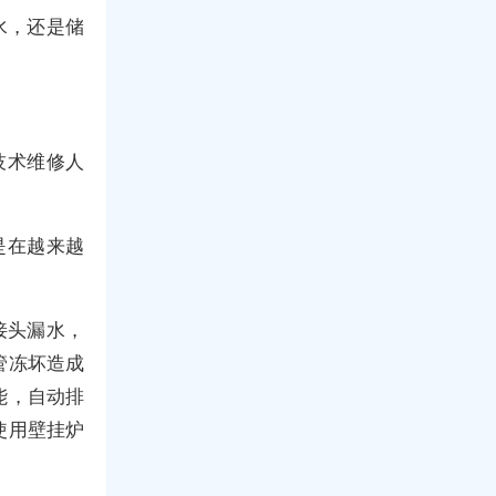
水，还是储
技术维修人
是在越来越
接头漏水，
管冻坏造成
能，自动排
使用壁挂炉